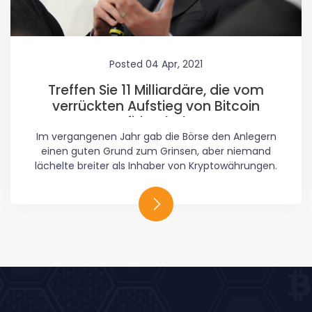
Posted 04 Apr, 2021
Treffen Sie 11 Milliardäre, die vom
verrückten Aufstieg von Bitcoin
profitiert haben
Im vergangenen Jahr gab die Börse den Anlegern
einen guten Grund zum Grinsen, aber niemand
lächelte breiter als Inhaber von Kryptowährungen.
Der Gesamtwert aller digitalen Münzen übersteigt 1
Billion US-Dollar, eine Vervierfachung gegenüber
250 Milliarden US-Dollar im Januar 2020. Angesichts
des Anstiegs machte sich Forbes daran, das
Vermögen der reichsten Investoren und
Unternehmer in Kryptowährungen zu berechnen
und nicht nur den Wert ihrer digitalen Währungen,
sondern auch den Wert digitaler Währungen zu
berechnen. Ihre Anteile an verbundenen
Unternehmen und traditionellen