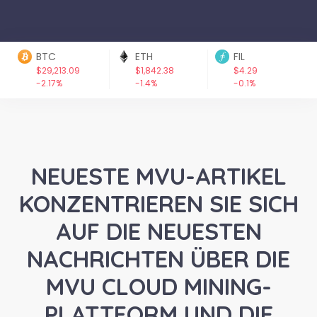
BTC
ETH
FIL
$29,213.09
$1,842.38
$4.29
-2.17%
-1.4%
-0.1%
NEUESTE MVU-ARTIKEL
KONZENTRIEREN SIE SICH
AUF DIE NEUESTEN
NACHRICHTEN ÜBER DIE
MVU CLOUD MINING-
PLATTFORM UND DIE